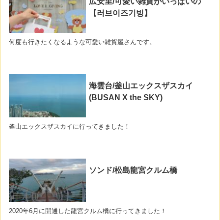
広安里/可愛い雑貨がいっぱいの
【러브이즈기빙】
何度も行きたくなるような可愛い雑貨屋さんです。
海雲台/釜山エックスザスカイ
(BUSAN X the SKY)
釜山エックスザスカイに行ってきました！
ソンド/松島龍宮クルム橋
2020年6月に開通した龍宮クルム橋に行ってきました！