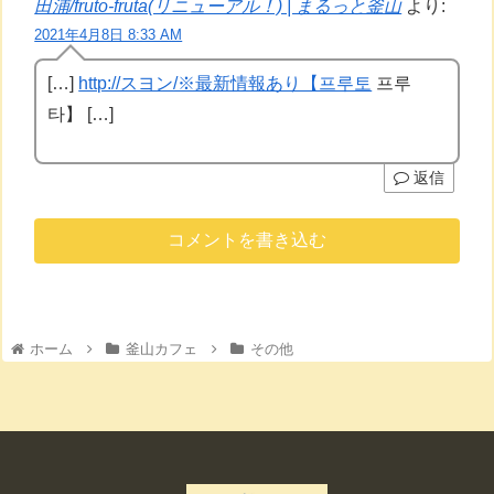
田浦/fruto-fruta(リニューアル！) | まるっと釜山
より:
2021年4月8日 8:33 AM
[…]
http://スヨン/※最新情報あり【프루토
프루
타】 […]
返信
コメントを書き込む
ホーム
釜山カフェ
その他