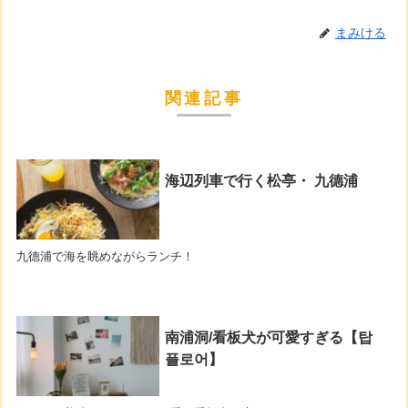
まみける
関連記事
海辺列車で行く松亭・ 九德浦
九德浦で海を眺めながらランチ！
南浦洞/看板犬が可愛すぎる【탑
플로어】